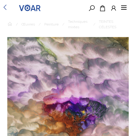
Techniques
TEINTES
/
Œuvres
/
Peinture
/
/
mixtes
CÉLESTES