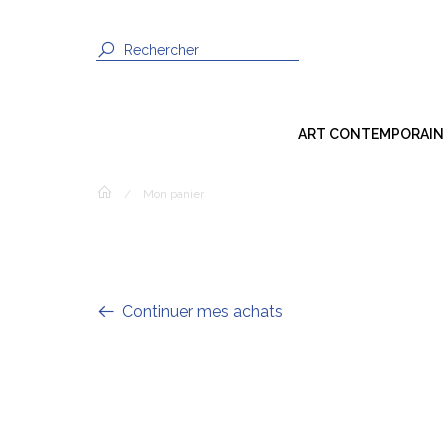
ART CONTEMPORAIN
Dessin
/
Mon panier
Peinture
Sculpture
Photographie
Continuer mes achats
Techniques Mixtes
Installation
Vidéo / Son