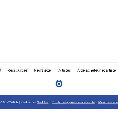
t
Ressources
Newsletter
Artistes
Aide acheteur et artiste
026 VOAR.fr | Réalisé par
Webbel
Conditions générales de vente
Mentions lég