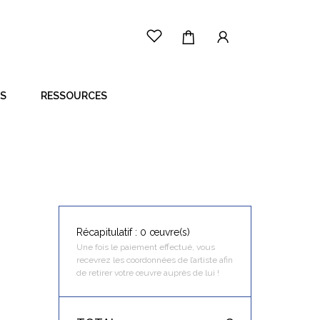
ES
RESSOURCES
LE PRINCIPE
CÔTÉ ARTISTE
CÔTÉ ACHETEUR
Récapitulatif : 0 œuvre(s)
Une fois le paiement effectué, vous
recevrez les coordonnées de l’artiste afin
de retirer votre œuvre auprès de lui !