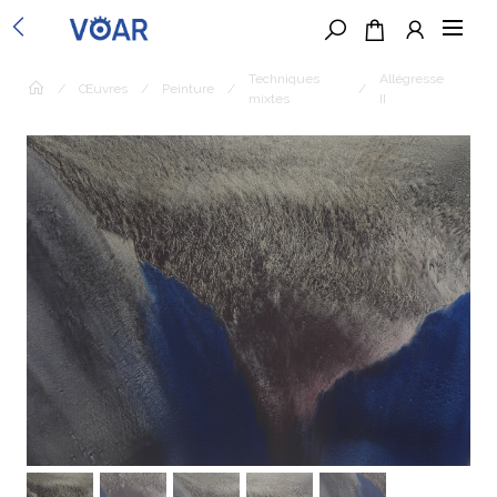
Techniques
Allégresse
/
Œuvres
/
Peinture
/
/
mixtes
II