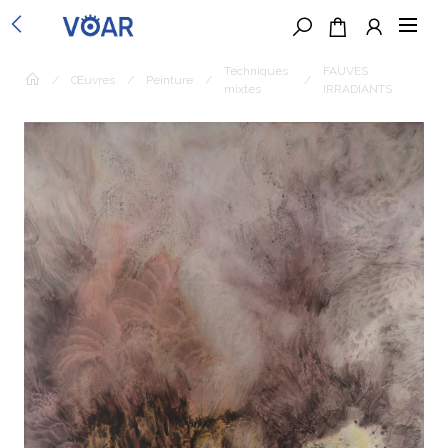
Techniques
FAUVES
/
Œuvres
/
Peinture
/
/
mixtes
IRRADIANTS