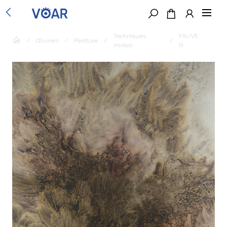
Techniques
FAUVE
/
Œuvres
/
Peinture
/
/
mixtes
III