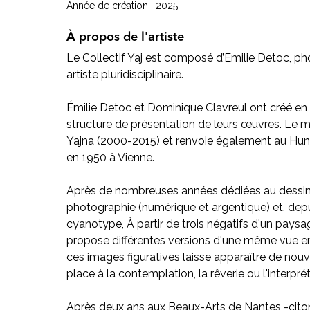
Année de création : 2025
À propos de l'artiste
Le Collectif Yaj est composé d’Emilie Detoc, ph
artiste pluridisciplinaire.
Émilie Detoc et Dominique Clavreul ont créé en 201
structure de présentation de leurs œuvres. Le mo
Yajna (2000-2015) et renvoie également au Hund
en 1950 à Vienne.
Après de nombreuses années dédiées au dessin,
photographie (numérique et argentique) et, depui
cyanotype, À partir de trois négatifs d'un paysag
propose différentes versions d'une même vue en u
ces images figuratives laisse apparaître de nouv
place à la contemplation, la rêverie ou l'interprét
Après deux ans aux Beaux-Arts de Nantes -citons