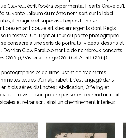
 Clavreul écrit l’opéra expérimental Heart’s Grave qu’il
née suivante, l’album du même nom sort sur le label
, il imagine et supervise l’exposition d’art
nt présentant douze artistes émergents dont Régis
nise le festival Up Tight autour du poète photographe
e consacre à une série de portraits (vidéos, dessins et
ock Demian Clav. Parallèlement à de nombreux concerts,
yers (2009), Wisteria Lodge (2011) et Adrift (2014).
e photographies et de films, usant de fragments
mme les lettres d’un alphabet, il s’est engagé dans
en trois séries distinctes : Abdication, Offering et
vera, il revisite son propre passé, entreprend un récit
usicales et retranscrit ainsi un cheminement intérieur.