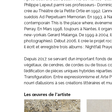
Philippe Lepeut parmi ses professeurs- Dominique
crée au Théâtre de la Petite Ortie en 1992. L’an
suédois Ad Perpetuam Memorian. En 1993, à Nantes
contemporain This is the place where, évèneme
Perray. En Mars 1998, toujours à Nantes, il orga
new-yorkais Gerard Malanga. De 1999 à 2004, il s
photographies). Début 2006, il crée le projet r
il écrit et enregistre trois albums : Nightfall Pra
Depuis 2017, se servant d’un important fonds d
végétaux, de cendres, de cordes ou de tissus co
l’édification de pièces uniques hybrides réparties 
Transfiguration. Entre expressionnisme et Arte Po
nourri d’allusions à ses créations littéraires et m
Les œuvres de l'artiste