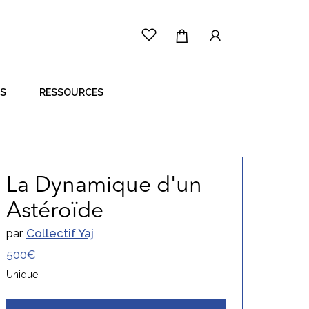
ES
RESSOURCES
LE PRINCIPE
CÔTÉ ARTISTE
CÔTÉ ACHETEUR
La Dynamique d'un
Astéroïde
par
Collectif Yaj
500€
Unique