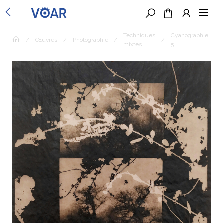
Techniques
Cyanographie
/
Œuvres
/
Photographie
/
/
mixtes
5