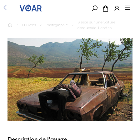
Sieste sur une voiture
/
Œuvres
/
Photographie
/
désaussée. Lesotho.
Description de l'œuvre