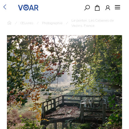
Le ponton. Les Cabanes de
/
Œuvres
/
Photographie
/
Vezins. France.