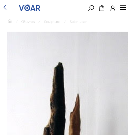
/
Œuvres
/
Sculpture
/
Selon Jean