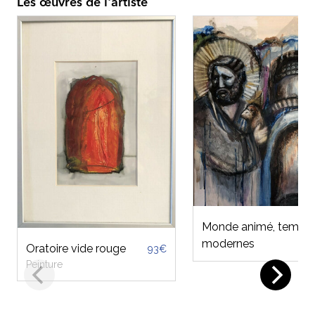
Les œuvres de l'artiste
Monde animé, temps
Oratoire vi
850€
modernes
reconstruit
ge
93€
Sculpture