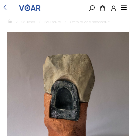
/
Œuvres
/
Sculpture
/
Oratoire vide reconstruit