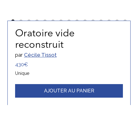
Oratoire vide
reconstruit
par
Cécile Tissot
430€
Unique
AJOUTER AU PANIER
Inscrivez-vous gratuitement
Ressources
Newsletter
Artistes
Aide acheteur et artiste