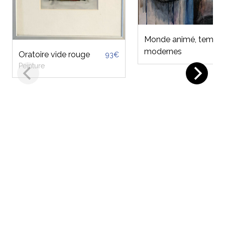
Monde animé, temps
Or
850€
modernes
re
vide rouge
93€
Sc