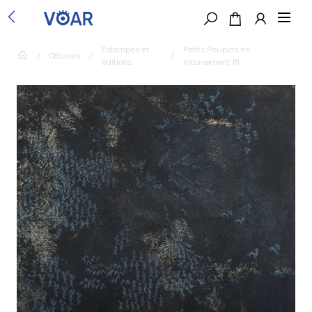
Estampes et
Petits Peuples en
/
Œuvres
/
/
éditions
mouvement #I