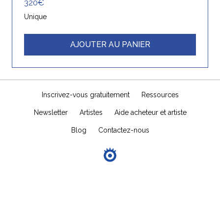
320€
Unique
AJOUTER AU PANIER
Inscrivez-vous gratuitement
Ressources
Newsletter
Artistes
Aide acheteur et artiste
Blog
Contactez-nous
© 2026 VOAR.fr | Réalisé par
Webbel
Conditions générales de vente
Mentions légales