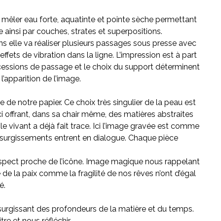
t mêler eau forte, aquatinte et pointe sèche permettant
e ainsi par couches, strates et superpositions.
s elle va réaliser plusieurs passages sous presse avec
fets de vibration dans la ligne. L’impression est à part
ccessions de passage et le choix du support déterminent
’apparition de l’image.
 de notre papier. Ce choix très singulier de la peau est
i offrant, dans sa chair même, des matières abstraites
le vivant a déjà fait trace. Ici l’image gravée est comme
et surgissements entrent en dialogue. Chaque pièce
 aspect proche de l’icône. Image magique nous rappelant
 de la paix comme la fragilité de nos rêves n’ont d’égal
é.
surgissant des profondeurs de la matière et du temps.
e et nous réfléchir.