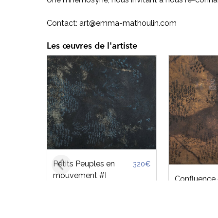
Contact: art@emma-mathoulin.com
Les œuvres de l'artiste
Petits Peuples en
320€
mouvement #I
Confluence
Estampes et éditions
Estampes et é