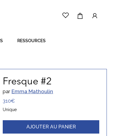
ES
RESSOURCES
LE PRINCIPE
CÔTÉ ARTISTE
CÔTÉ ACHETEUR
Fresque #2
par
Emma Mathoulin
310€
Unique
AJOUTER AU PANIER