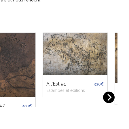
A l'Est #1
330€
Estampes et éditions
Fres
Estam
 #2
320€
ditions