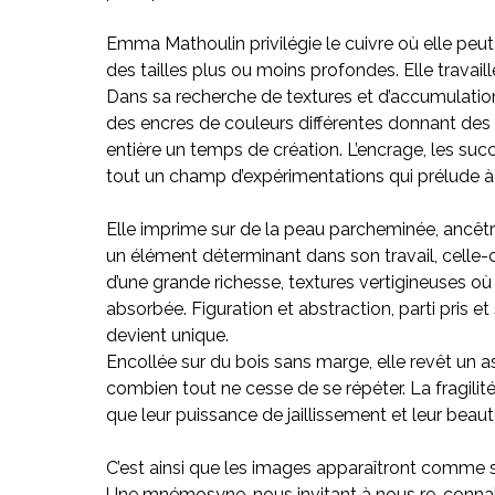
Emma Mathoulin privilégie le cuivre où elle peu
des tailles plus ou moins profondes. Elle travaill
Dans sa recherche de textures et d’accumulation
des encres de couleurs différentes donnant des ef
entière un temps de création. L’encrage, les su
tout un champ d’expérimentations qui prélude à l
Elle imprime sur de la peau parcheminée, ancêtre
un élément déterminant dans son travail, celle-c
d’une grande richesse, textures vertigineuses où 
absorbée. Figuration et abstraction, parti pris 
devient unique.
Encollée sur du bois sans marge, elle revêt un
combien tout ne cesse de se répéter. La fragilité
que leur puissance de jaillissement et leur beaut
C’est ainsi que les images apparaîtront comme 
Une mnémosyne, nous invitant à nous re-connaitr