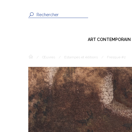
ART CONTEMPORAIN
Dessin
/
Œuvres
/
Estampes et éditions
/
Fresque #2
Peinture
Sculpture
Photographie
Techniques Mixtes
Installation
Vidéo / Son