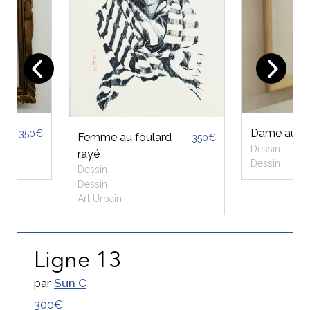
Dame au fo
350€
Femme au foulard
350€
Dessin
rayé
Dessin
Dessin
Dessin
Art Urbain
Ligne 13
par
Sun C
300€