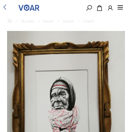
/
Œuvres
/
Dessin
/
Dessin
/
Cheich