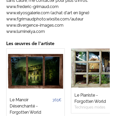
sans cadre, me contacter pour plus d'infos.
www.frederic-grimaud.com
www.elyosgalerie.com (achat d'art en ligne)
www.fgrimaudphoto.wixsite.com/auteur
www.divergence-images.com
www.luminelya.com
Les œuvres de l'artiste
Le Pianiste -
Le Manoir
365€
Forgotten World
Désenchanté -
Techniques mixtes
Forgotten World