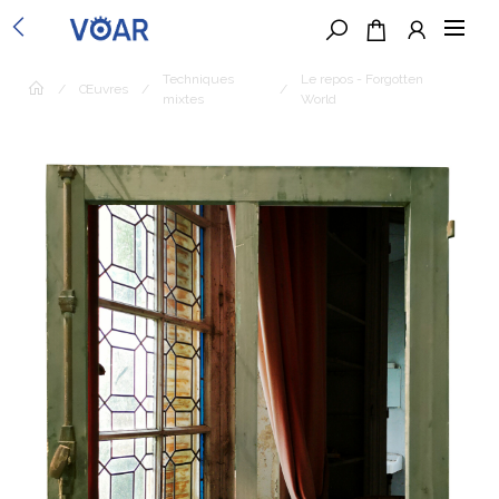
Techniques
Le repos - Forgotten
/
Œuvres
/
/
mixtes
World