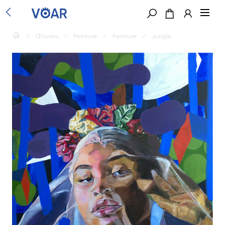
/
Œuvres
/
Peinture
/
Peinture
/
Jungle