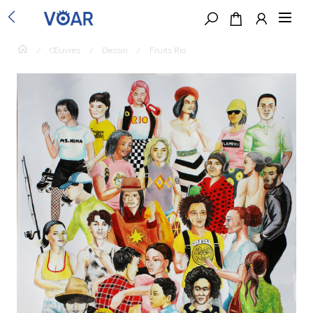
/
Œuvres
/
Dessin
/
Fruits Rio