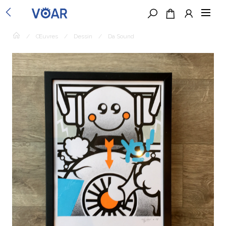
/
Œuvres
/
Dessin
/
Da Sound